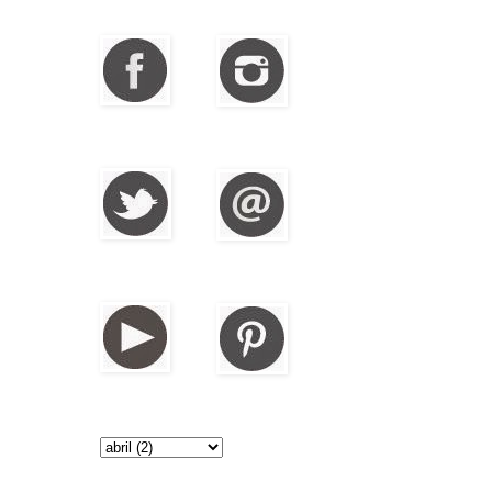
Facebook
Instagram
Twitter
Email
You tube
Pinterest
Nuestros posts