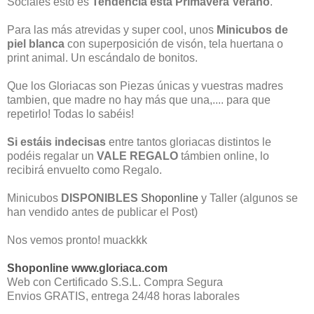
Sociales esto es
Tendencia esta Primavera Verano
.
Para las más atrevidas y super cool, unos
Minicubos de
piel blanca
con superposición de visón, tela huertana o
print animal. Un escándalo de bonitos.
Que los Gloriacas son Piezas únicas y vuestras madres
tambien, que madre no hay más que una,.... para que
repetirlo! Todas lo sabéis!
Si estáis indecisas
entre tantos gloriacas distintos le
podéis regalar un
VALE REGALO
támbien online, lo
recibirá envuelto como Regalo.
Minicubos
DISPONIBLES
Shoponline
y Taller (algunos se
han vendido antes de publicar el Post)
Nos vemos pronto! muackkk
Shoponline www.gloriaca.com
Web con Certificado S.S.L. Compra Segura
Envios GRATIS, entrega 24/48 horas laborales